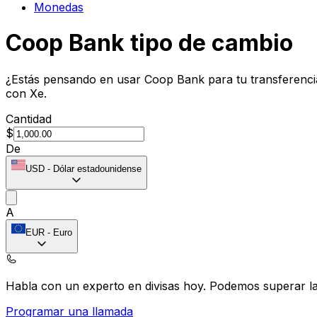
Monedas
Coop Bank tipo de cambio
¿Estás pensando en usar Coop Bank para tu transferenci
con Xe.
Cantidad
$
De
USD
-
Dólar estadounidense
A
EUR
-
Euro
Habla con un experto en divisas hoy.
Podemos superar las
Programar una llamada