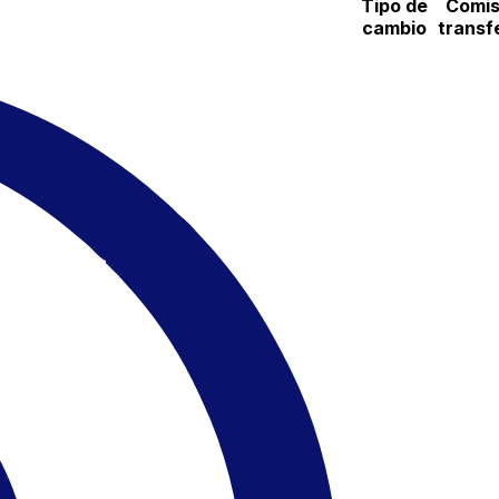
Tipo de
Comis
cambio
transf