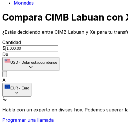
Monedas
Compara CIMB Labuan con 
¿Estás decidiendo entre CIMB Labuan y Xe para tu transf
Cantidad
$
De
USD
-
Dólar estadounidense
A
EUR
-
Euro
Habla con un experto en divisas hoy.
Podemos superar las
Programar una llamada