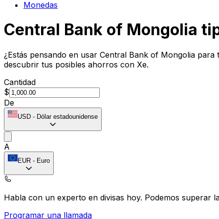
Monedas
Central Bank of Mongolia ti
¿Estás pensando en usar Central Bank of Mongolia para t
descubrir tus posibles ahorros con Xe.
Cantidad
$
De
USD
-
Dólar estadounidense
A
EUR
-
Euro
Habla con un experto en divisas hoy.
Podemos superar las
Programar una llamada