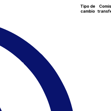
Tipo de
Comis
cambio
transf