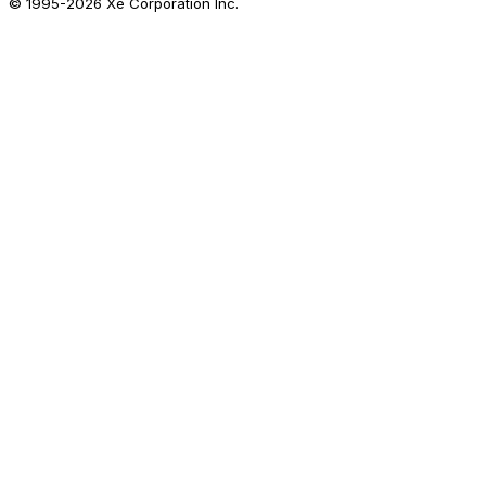
© 1995-
2026
Xe Corporation Inc.