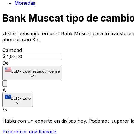
Monedas
Bank Muscat tipo de cambi
¿Estás pensando en usar Bank Muscat para tu transferenc
ahorros con Xe.
Cantidad
$
De
USD
-
Dólar estadounidense
A
EUR
-
Euro
Habla con un experto en divisas hoy.
Podemos superar las
Programar una llamada