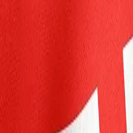
Particulares
Empresa
Plataforma
ES
Iniciar sesión
Registrarse
Ayuda
Obtenga la aplicación
Alternar menú
Home