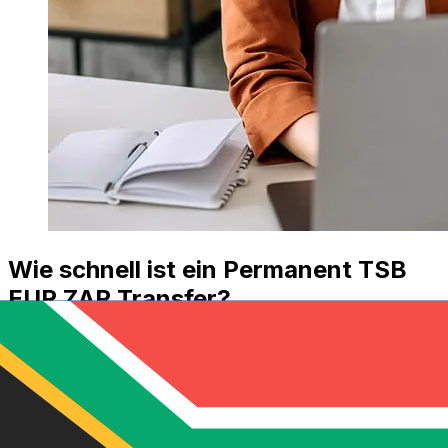
Wie schnell ist ein Permanent TSB
EUR ZAR Transfer?
Die Lieferzeiten für internationale Überweisungen mit
Permanent TSB von Euro-Mitgliedsländer bis Südafrika
variieren je nach Zahlungsmethode und
Transaktionszeit. In der Regel dauern internationale
Banküberweisungen 1 bis 5 Werktage. Faktoren wie
Feiertage und Sicherheitskontrollen können ebenfalls