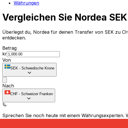
Währungen
Vergleichen Sie Nordea SE
Überlegst du, Nordea für deinen Transfer von SEK zu C
entdecken.
Betrag
kr
Von
SEK
-
Schwedische Krone
Nach
CHF
-
Schweizer Franken
Sprechen Sie noch heute mit einem Währungsexperten.
Termin für ein Gespräch vereinbaren