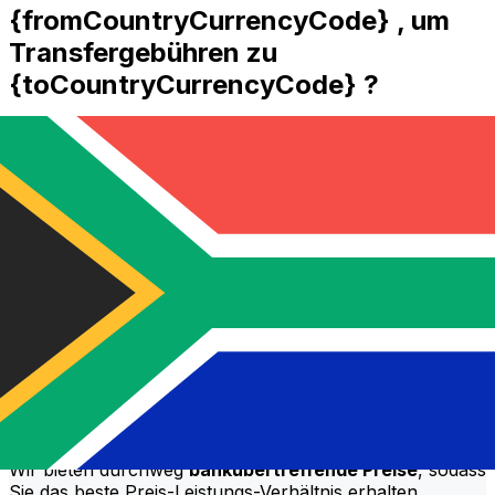
{fromCountryCurrencyCode} , um
Transfergebühren zu
{toCountryCurrencyCode} ?
MUFG Bank internationalen Geldtransferkosten von
JPY nach ZAR hängen von Faktoren wie dem
Überweisungsbetrag ab. In der Regel gehen größere
Transfers mit niedrigeren Gebühren und besseren
Wechselkursen einher. Prüfen Sie die Vergleichstabelle,
um MUFG Bank Gebühren mit Xe zu vergleichen.
Warum mit Xe statt mit traditionellen
Banken überweisen?
Bessere Zinssätze
Wir bieten durchweg
bankübertreffende Preise
, sodass
Sie das beste Preis-Leistungs-Verhältnis erhalten.