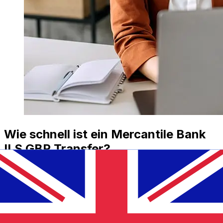
Wie schnell ist ein Mercantile Bank
ILS GBP Transfer?
Die Lieferzeiten für internationale Überweisungen mit
Mercantile Bank von Israel bis Vereinigtes Königreich
variieren je nach Zahlungsmethode und
Transaktionszeit. In der Regel dauern internationale
Banküberweisungen 1 bis 5 Werktage. Faktoren wie
Feiertage und Sicherheitskontrollen können ebenfalls