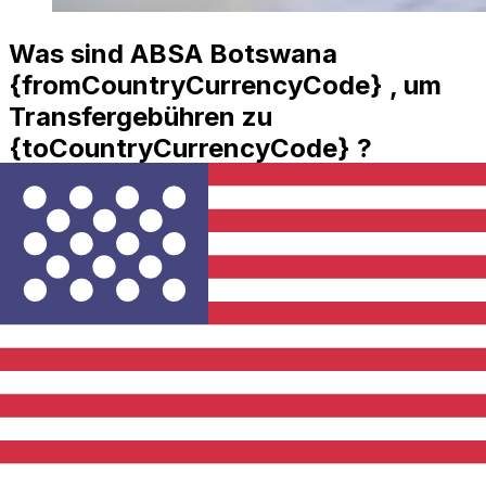
Was sind ABSA Botswana
{fromCountryCurrencyCode} , um
Transfergebühren zu
{toCountryCurrencyCode} ?
ABSA Botswana internationalen Geldtransferkosten von
BWP nach USD hängen von Faktoren wie dem
Überweisungsbetrag ab. In der Regel gehen größere
Transfers mit niedrigeren Gebühren und besseren
Wechselkursen einher. Prüfen Sie die Vergleichstabelle,
um ABSA Botswana Gebühren mit Xe zu vergleichen.
Warum mit Xe statt mit traditionellen
Banken überweisen?