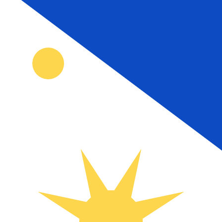
إلى
₱
البيزو الفلبيني
-
PHP
1.00
NLG
=
31.85
951509
PHP
سعر السوق المتوسط في 08:27 UTC
يمكننا التفوق على أسعار المنافسين.
تحدث إلى خبير عملات اليوم.
حدد موعد مكالمة
هل تعلم أنه يمكنك إرسال الأموال إلى الخارج باستخدام Xe؟
اشترك اليوم