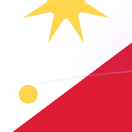
NLG إلى PHP أسعار الصرف اليوم
حوِّل غيلدر هولندي إلى البيزو الفلبيني
Rate information of NLG/PHP
currency pair
PHP
البيزو الفلبيني
NLG
غيلدر هولندي
1
NLG
31.8595
PHP
5
NLG
159.298
PHP
10
NLG
318.595
PHP
25
NLG
796.488
PHP
50
NLG
1,592.98
PHP
100
NLG
3,185.95
PHP
500
NLG
15,929.8
PHP
1,000
NLG
31,859.5
PHP
5,000
NLG
159,298
PHP
10,000
NLG
318,595
PHP