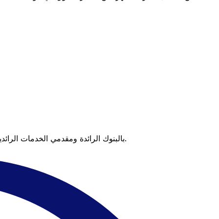
عندما تقارن Xe بالبنوك الرائدة ومقدمي الخدمات الرائدين، يتضح لك الفرق. تعني الأسعار التي تتفوق على أسعار البنوك وعدم وجود رسوم خفية قيمة أكبر على كل عملية تحويل.