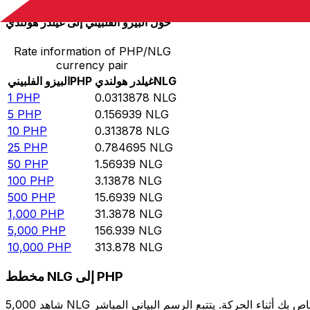
حوِّل البيزو الفلبيني إلى غيلدر هولندي
Rate information of PHP/NLG
currency pair
NLG
غيلدر هولندي
PHP
البيزو الفلبيني
1
PHP
0.0313878
NLG
5
PHP
0.156939
NLG
10
PHP
0.313878
NLG
25
PHP
0.784695
NLG
50
PHP
1.56939
NLG
100
PHP
3.13878
NLG
500
PHP
15.6939
NLG
1,000
PHP
31.3878
NLG
5,000
PHP
156.939
NLG
10,000
PHP
313.878
NLG
مخطط NLG إلى PHP
شاهد 5,000 NLG الخاص بك أثناء الحركة. يتتبع الرسم البياني المباشر NLG إلى PHP الخاص بنا على مدار 12 شهرًا من أسعار السوق في الوقت الحقيقي، ويوضح بالضبط قيمة أموالك في أي وقت. هل