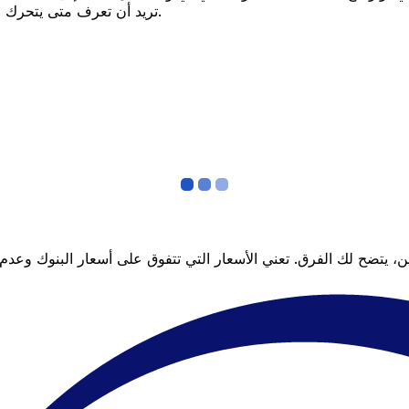
تريد أن تعرف متى يتحرك السعر لصالحك؟ اضبط تنبيه السعر وسنخبرك عندما يصل إلى هدفك.