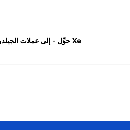
5,000 NLG إلى PHP | حوِّل - إلى عملات الجيلدر الهولندي | إكس إي Xe