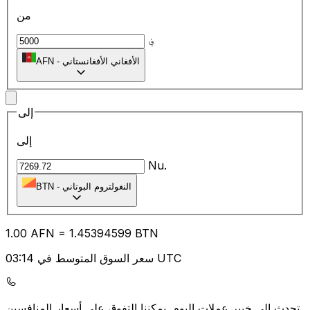
من
؋
الأفغاني الأفغانستاني
-
AFN
إلى
إلى
Nu.
النغولتروم البوتاني
-
BTN
1.00
AFN
=
1.45
394599
BTN
سعر السوق المتوسط في 03:14 UTC
يمكننا التفوق على أسعار المنافسين.
تحدث إلى خبير عملات اليوم.