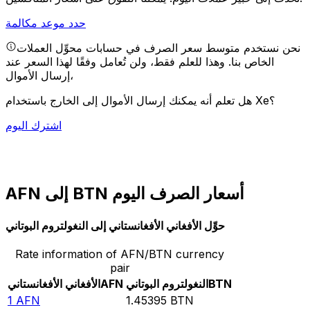
حدد موعد مكالمة
نحن نستخدم متوسط سعر الصرف في حسابات محوِّل العملات
الخاص بنا. وهذا للعلم فقط، ولن تُعامل وفقًا لهذا السعر عند
إرسال الأموال،
هل تعلم أنه يمكنك إرسال الأموال إلى الخارج باستخدام Xe؟
اشترك اليوم
AFN إلى BTN أسعار الصرف اليوم
حوِّل الأفغاني الأفغانستاني إلى النغولتروم البوتاني
Rate information of AFN/BTN currency
pair
BTN
النغولتروم البوتاني
AFN
الأفغاني الأفغانستاني
1
AFN
1.45395
BTN