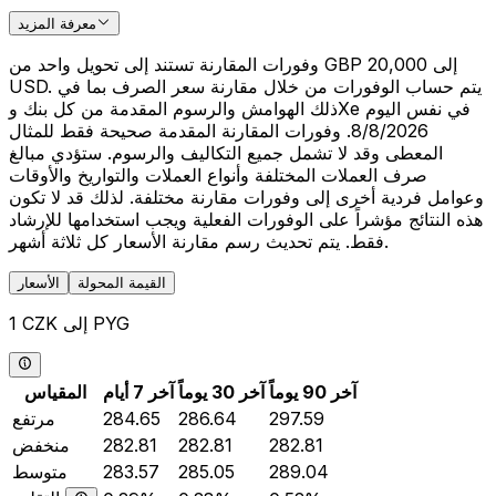
معرفة المزيد
وفورات المقارنة تستند إلى تحويل واحد من GBP 20,000 إلى
USD. يتم حساب الوفورات من خلال مقارنة سعر الصرف بما في
ذلك الهوامش والرسوم المقدمة من كل بنك وXe في نفس اليوم
8/8/2026. وفورات المقارنة المقدمة صحيحة فقط للمثال
المعطى وقد لا تشمل جميع التكاليف والرسوم. ستؤدي مبالغ
صرف العملات المختلفة وأنواع العملات والتواريخ والأوقات
وعوامل فردية أخرى إلى وفورات مقارنة مختلفة. لذلك قد لا تكون
هذه النتائج مؤشراً على الوفورات الفعلية ويجب استخدامها للإرشاد
فقط. يتم تحديث رسم مقارنة الأسعار كل ثلاثة أشهر.
القيمة المحولة
الأسعار
1 CZK إلى PYG
آخر 90 يوماً
آخر 30 يوماً
آخر 7 أيام
المقياس
297.59
286.64
284.65
مرتفع
282.81
282.81
282.81
منخفض
289.04
285.05
283.57
متوسط