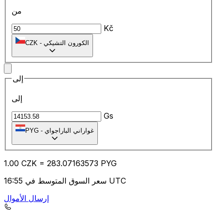
من
Kč
الكورون التشيكي
-
CZK
إلى
إلى
Gs
غواراني الباراجواي
-
PYG
1.00
CZK
=
283.07
163573
PYG
سعر السوق المتوسط في 16:55 UTC
إرسال الأموال