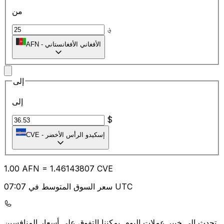
من
؋
الأفغاني الأفغانستاني
-
AFN
إلى
إلى
$
إسكيدو الرأس الأخضر
-
CVE
1.00
AFN
=
1.46
143807
CVE
سعر السوق المتوسط في 07:07 UTC
يمكننا التفوق على أسعار المنافسين.
تحدث إلى خبير عملات اليوم.