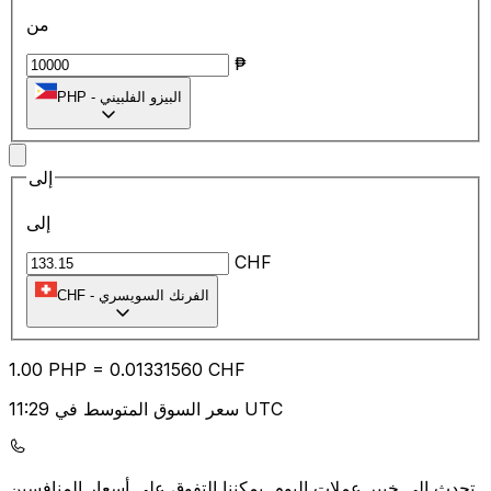
من
₱
البيزو الفلبيني
-
PHP
إلى
إلى
CHF
الفرنك السويسري
-
CHF
1.00
PHP
=
0.01
331560
CHF
سعر السوق المتوسط في 11:29 UTC
يمكننا التفوق على أسعار المنافسين.
تحدث إلى خبير عملات اليوم.