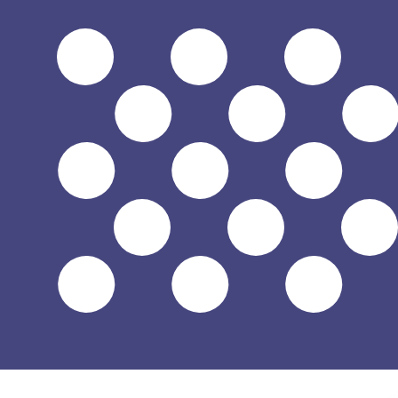
إلى
$
الدولار الأمريكي
-
USD
1.00
MZM
=
0.00
001566
USD
سعر السوق المتوسط في 18:39 UTC
يمكننا التفوق على أسعار المنافسين.
تحدث إلى خبير عملات اليوم.
حدد موعد مكالمة
هل تعلم أنه يمكنك إرسال الأموال إلى الخارج باستخدام Xe؟
اشترك اليوم