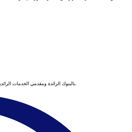
عندما تقارن Xe بالبنوك الرائدة ومقدمي الخدمات الرائدين، يتضح لك الفرق. تعني الأسعار التي تتفوق على أسعار البنوك وعدم وجود رسوم خفية قيمة أكبر على كل عملية تحويل.