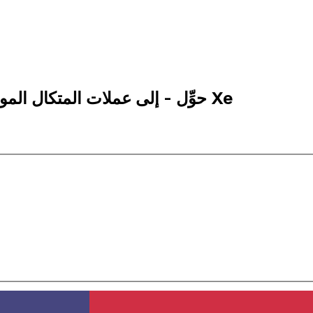
10,000 MZM إلى USD | حوِّل - إلى عملات المتكال الموزمبيقي | إكس إي Xe