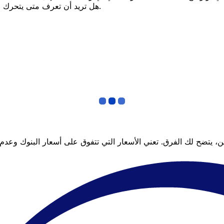
هل تريد أن تعرف متى يتحرك السعر لصالحك؟ اضبط تنبيه السعر وسنخبرك عندما يصل إلى هدفك.