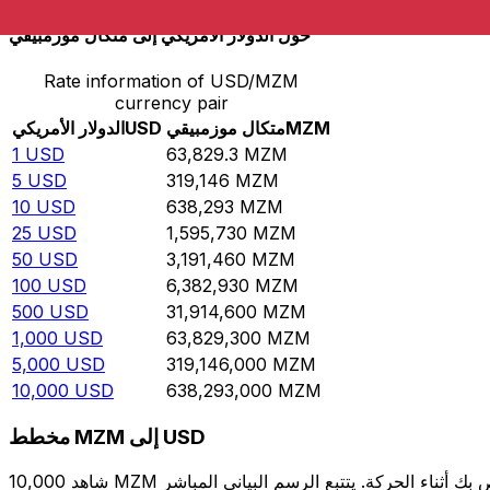
حوِّل الدولار الأمريكي إلى متكال موزمبيقي
Rate information of USD/MZM
currency pair
MZM
متكال موزمبيقي
USD
الدولار الأمريكي
1
USD
63,829.3
MZM
5
USD
319,146
MZM
10
USD
638,293
MZM
25
USD
1,595,730
MZM
50
USD
3,191,460
MZM
100
USD
6,382,930
MZM
500
USD
31,914,600
MZM
1,000
USD
63,829,300
MZM
5,000
USD
319,146,000
MZM
10,000
USD
638,293,000
MZM
مخطط MZM إلى USD
شاهد 10,000 MZM الخاص بك أثناء الحركة. يتتبع الرسم البياني المباشر MZM إلى USD الخاص بنا على مدار 12 شهرًا من أسعار السوق في الوقت الحقيقي، ويوضح بالضبط قيمة أموالك في أي وقت.