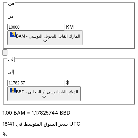
من
من
KM
المارك القابل للتحويل البوسني
-
BAM
إلى
إلى
$
الدولار الباربادوسي أو الباجاني
-
BBD
1.00
BAM
=
1.17
825744
BBD
سعر السوق المتوسط في 18:41 UTC