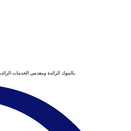
عندما تقارن Xe بالبنوك الرائدة ومقدمي الخدمات الرائدين، يتضح لك الفرق. تعني الأسعار التي تتفوق على أسعار البنوك وعدم وجود رسوم خفية قيمة أكبر على كل عملية تحويل.