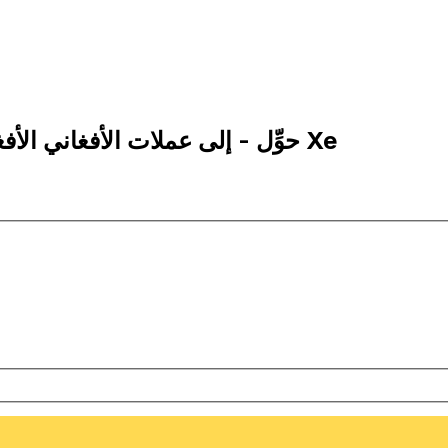
10,000 AFN إلى BTN | حوِّل - إلى عملات الأفغاني الأفغانستاني | إكس إي Xe