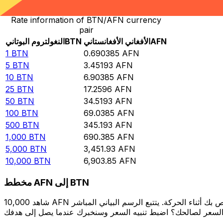
Rate information of BTN/AFN currency
pair
AFN
الأفغاني الأفغانستاني
BTN
النغولتروم البوتاني
1
BTN
0.690385
AFN
5
BTN
3.45193
AFN
10
BTN
6.90385
AFN
25
BTN
17.2596
AFN
50
BTN
34.5193
AFN
100
BTN
69.0385
AFN
500
BTN
345.193
AFN
1,000
BTN
690.385
AFN
5,000
BTN
3,451.93
AFN
10,000
BTN
6,903.85
AFN
مخطط AFN إلى BTN
شاهد 10,000 AFN الخاص بك أثناء الحركة. يتتبع الرسم البياني المباشر AFN إلى BTN الخاص بنا على مدار 12 شهرًا من أسعار السوق في الوقت الحقيقي، ويوضح بالضبط قيمة أموالك في أي وقت. هل