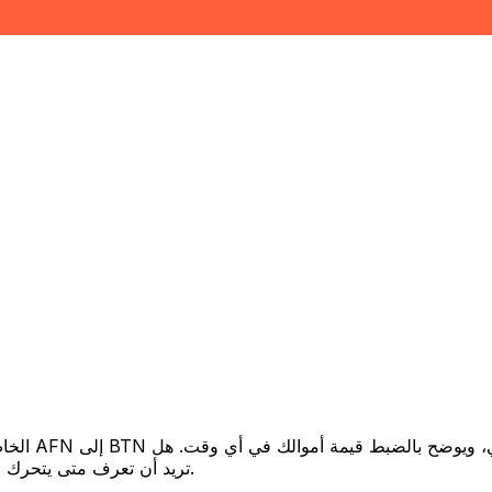
تريد أن تعرف متى يتحرك السعر لصالحك؟ اضبط تنبيه السعر وسنخبرك عندما يصل إلى هدفك.