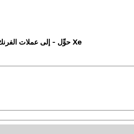
1,000 BIF إلى XOF | حوِّل - إلى عملات الفرنك البوروندي | إكس إي Xe