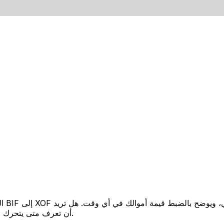
أن تعرف متى يتحرك السعر لصالحك؟ اضبط تنبيه السعر وسنخبرك عندما يصل إلى هدفك.