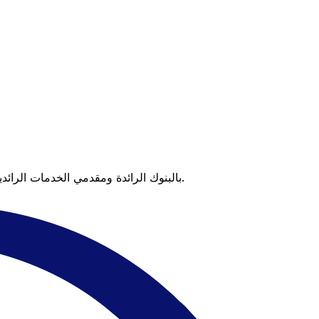
عندما تقارن Xe بالبنوك الرائدة ومقدمي الخدمات الرائدين، يتضح لك الفرق. تعني الأسعار التي تتفوق على أسعار البنوك وعدم وجود رسوم خفية قيمة أكبر على كل عملية تحويل.