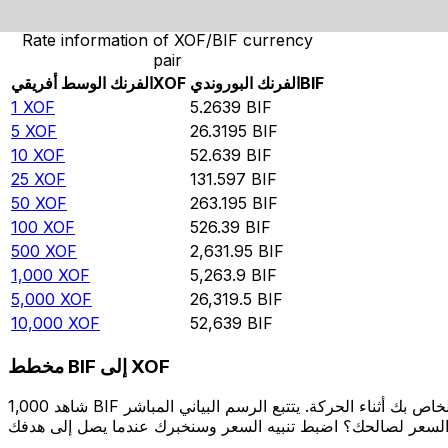
Rate information of XOF/BIF currency
pair
BIF
الفرنك البوروندي
XOF
الفرنك الوسط أفريقي
1
XOF
5.2639
BIF
5
XOF
26.3195
BIF
10
XOF
52.639
BIF
25
XOF
131.597
BIF
50
XOF
263.195
BIF
100
XOF
526.39
BIF
500
XOF
2,631.95
BIF
1,000
XOF
5,263.9
BIF
5,000
XOF
26,319.5
BIF
10,000
XOF
52,639
BIF
مخطط BIF إلى XOF
شاهد 1,000 BIF الخاص بك أثناء الحركة. يتتبع الرسم البياني المباشر BIF إلى XOF الخاص بنا على مدار 12 شهرًا من أسعار السوق في الوقت الحقيقي، ويوضح بالضبط قيمة أموالك في أي وقت. هل تريد