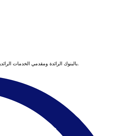
عندما تقارن Xe بالبنوك الرائدة ومقدمي الخدمات الرائدين، يتضح لك الفرق. تعني الأسعار التي تتفوق على أسعار البنوك وعدم وجود رسوم خفية قيمة أكبر على كل عملية تحويل.