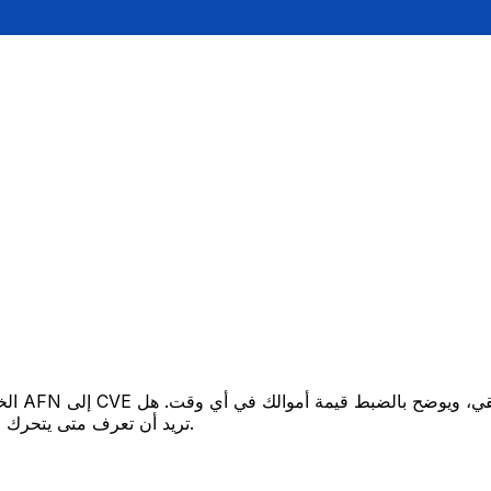
تريد أن تعرف متى يتحرك السعر لصالحك؟ اضبط تنبيه السعر وسنخبرك عندما يصل إلى هدفك.