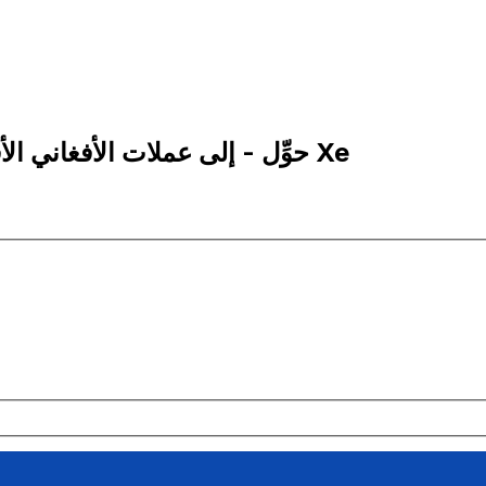
1,000 AFN إلى CVE | حوِّل - إلى عملات الأفغاني الأفغانستاني | إكس إي Xe