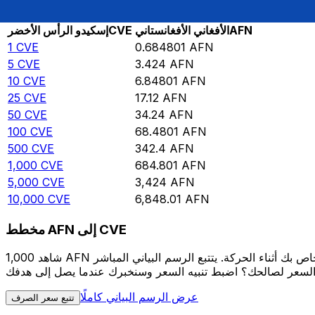
Rate information of CVE/AFN currency pair
AFN
الأفغاني الأفغانستاني
CVE
إسكيدو الرأس الأخضر
1
CVE
0.684801
AFN
5
CVE
3.424
AFN
10
CVE
6.84801
AFN
25
CVE
17.12
AFN
50
CVE
34.24
AFN
100
CVE
68.4801
AFN
500
CVE
342.4
AFN
1,000
CVE
684.801
AFN
5,000
CVE
3,424
AFN
10,000
CVE
6,848.01
AFN
مخطط AFN إلى CVE
شاهد 1,000 AFN الخاص بك أثناء الحركة. يتتبع الرسم البياني المباشر AFN إلى CVE الخاص بنا على مدار 12 شهرًا من أسعار السوق في الوقت الحقيقي، ويوضح بالضبط قيمة أموالك في أي وقت. هل
عرض الرسم البياني كاملًا
تتبع سعر الصرف