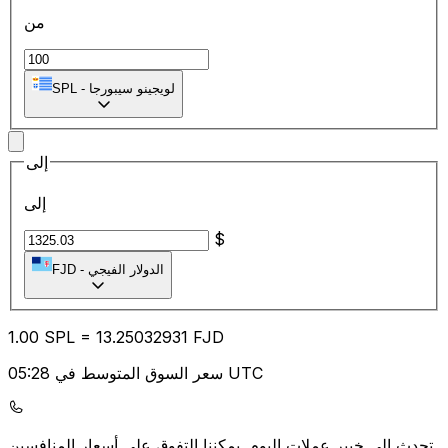
من
لويجينو سيبورجا
-
SPL
إلى
إلى
$
الدولار الفيجي
-
FJD
1.00
SPL
=
13.25
032931
FJD
سعر السوق المتوسط في 05:28 UTC
يمكننا التفوق على أسعار المنافسين.
تحدث إلى خبير عملات اليوم.