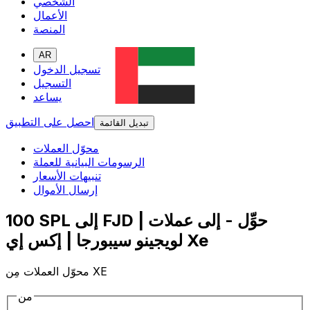
الشخصي
الأعمال
المنصة
AR
تسجيل الدخول
التسجيل
يساعد
احصل على التطبيق
تبديل القائمة
محوّل العملات
الرسومات البيانية للعملة
تنبيهات الأسعار
إرسال الأموال
100 SPL إلى FJD | حوِّل - إلى عملات
لويجينو سيبورجا | إكس إي Xe
محوّل العملات مِن XE
من