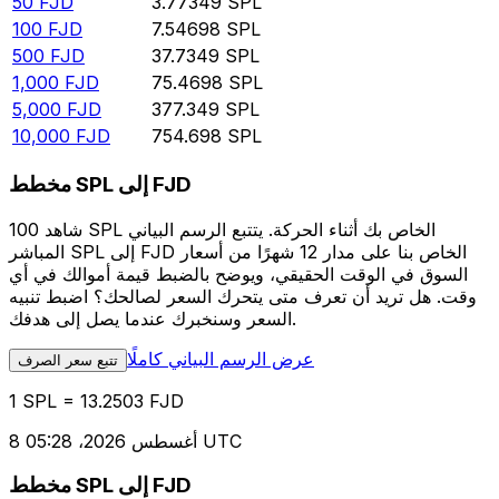
50
FJD
3.77349
SPL
100
FJD
7.54698
SPL
500
FJD
37.7349
SPL
1,000
FJD
75.4698
SPL
5,000
FJD
377.349
SPL
10,000
FJD
754.698
SPL
مخطط SPL إلى FJD
شاهد 100 SPL الخاص بك أثناء الحركة. يتتبع الرسم البياني
المباشر SPL إلى FJD الخاص بنا على مدار 12 شهرًا من أسعار
السوق في الوقت الحقيقي، ويوضح بالضبط قيمة أموالك في أي
وقت. هل تريد أن تعرف متى يتحرك السعر لصالحك؟ اضبط تنبيه
السعر وسنخبرك عندما يصل إلى هدفك.
عرض الرسم البياني كاملًا
تتبع سعر الصرف
1 SPL = 13.2503 FJD
8 أغسطس 2026، 05:28 UTC
مخطط SPL إلى FJD