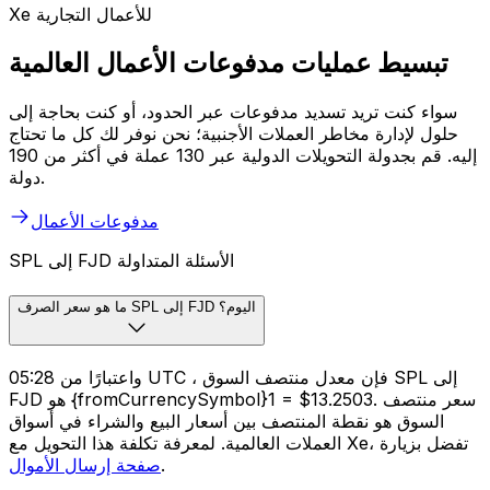
Xe للأعمال التجارية
تبسيط عمليات مدفوعات الأعمال العالمية
سواء كنت تريد تسديد مدفوعات عبر الحدود، أو كنت بحاجة إلى
حلول لإدارة مخاطر العملات الأجنبية؛ نحن نوفر لك كل ما تحتاج
إليه. قم بجدولة التحويلات الدولية عبر 130 عملة في أكثر من 190
دولة.
مدفوعات الأعمال
SPL إلى FJD الأسئلة المتداولة
ما هو سعر الصرف SPL إلى FJD اليوم؟
واعتبارًا من 05:28 UTC ، فإن معدل منتصف السوق SPL إلى
FJD هو {fromCurrencySymbol}1 = $13.2503. سعر منتصف
السوق هو نقطة المنتصف بين أسعار البيع والشراء في أسواق
العملات العالمية. لمعرفة تكلفة هذا التحويل مع Xe، تفضل بزيارة
.
صفحة إرسال الأموال