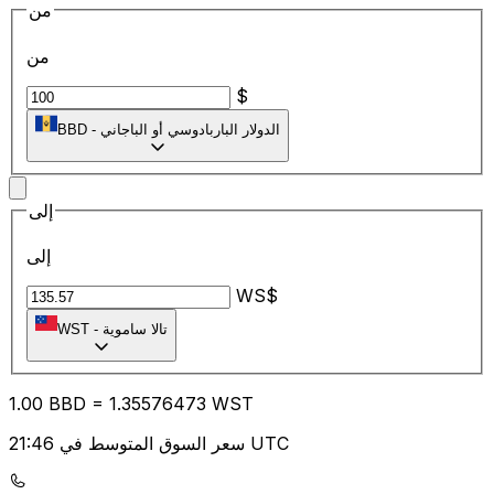
من
من
$
الدولار الباربادوسي أو الباجاني
-
BBD
إلى
إلى
WS$
تالا ساموية
-
WST
1.00
BBD
=
1.35
576473
WST
سعر السوق المتوسط في 21:46 UTC