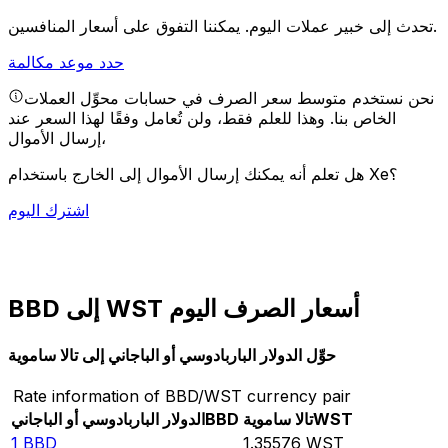
يمكننا التفوق على أسعار المنافسين.
تحدث إلى خبير عملات اليوم.
حدد موعد مكالمة
نحن نستخدم متوسط سعر الصرف في حسابات محوِّل العملات
الخاص بنا. وهذا للعلم فقط، ولن تُعامل وفقًا لهذا السعر عند
إرسال الأموال،
هل تعلم أنه يمكنك إرسال الأموال إلى الخارج باستخدام Xe؟
اشترك اليوم
BBD إلى WST أسعار الصرف اليوم
حوِّل الدولار الباربادوسي أو الباجاني إلى تالا ساموية
Rate information of BBD/WST currency pair
WST
تالا ساموية
BBD
الدولار الباربادوسي أو الباجاني
1
BBD
1.35576
WST