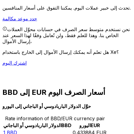
يمكننا التفوق على أسعار المنافسين.
تحدث إلى خبير عملات اليوم.
حدد موعد مكالمة
نحن نستخدم متوسط سعر الصرف في حسابات محوِّل العملات
الخاص بنا. وهذا للعلم فقط، ولن تُعامل وفقًا لهذا السعر عند
إرسال الأموال،
هل تعلم أنه يمكنك إرسال الأموال إلى الخارج باستخدام Xe؟
اشترك اليوم
BBD إلى EUR أسعار الصرف اليوم
حوِّل الدولار الباربادوسي أو الباجاني إلى اليورو
Rate information of BBD/EUR currency pair
EUR
اليورو
BBD
الدولار الباربادوسي أو الباجاني
1
BBD
0.433884
EUR