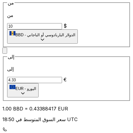
من
من
$
الدولار الباربادوسي أو الباجاني
-
BBD
إلى
إلى
€
اليورو
-
EUR
1.00
BBD
=
0.43
388417
EUR
سعر السوق المتوسط في 18:50 UTC