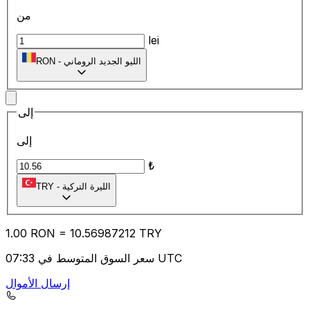
من
lei
الليو الجديد الروماني
-
RON
إلى
إلى
₺
الليرة التركية
-
TRY
1.00
RON
=
10.56
987212
TRY
سعر السوق المتوسط في 07:33 UTC
إرسال الأموال