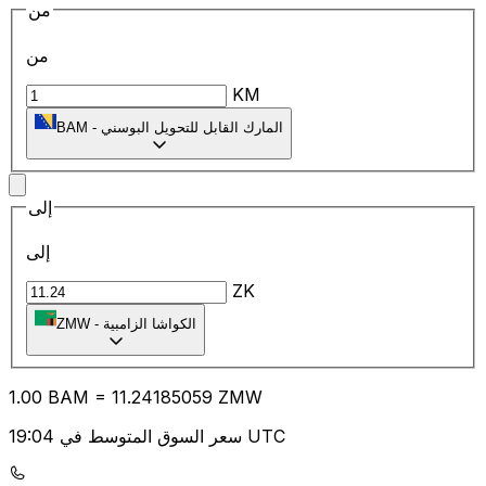
من
من
KM
المارك القابل للتحويل البوسني
-
BAM
إلى
إلى
ZK
الكواشا الزامبية
-
ZMW
1.00
BAM
=
11.24
185059
ZMW
سعر السوق المتوسط في 19:04 UTC