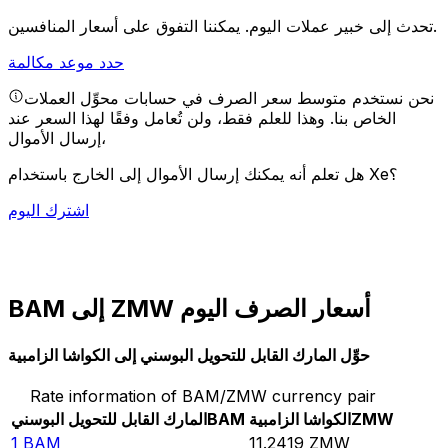
يمكننا التفوق على أسعار المنافسين.
تحدث إلى خبير عملات اليوم.
حدد موعد مكالمة
نحن نستخدم متوسط سعر الصرف في حسابات محوِّل العملات
الخاص بنا. وهذا للعلم فقط، ولن تُعامل وفقًا لهذا السعر عند
إرسال الأموال،
هل تعلم أنه يمكنك إرسال الأموال إلى الخارج باستخدام Xe؟
اشترك اليوم
BAM إلى ZMW أسعار الصرف اليوم
حوِّل المارك القابل للتحويل البوسني إلى الكواشا الزامبية
Rate information of BAM/ZMW currency pair
ZMW
الكواشا الزامبية
BAM
المارك القابل للتحويل البوسني
1
BAM
11.2419
ZMW