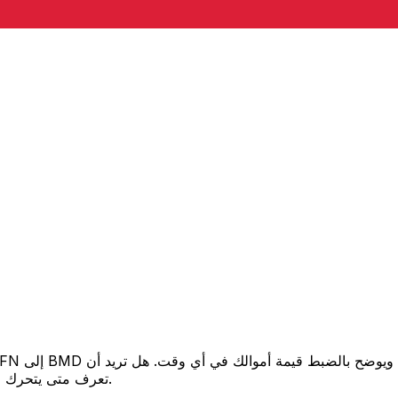
تعرف متى يتحرك السعر لصالحك؟ اضبط تنبيه السعر وسنخبرك عندما يصل إلى هدفك.