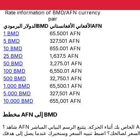
Rate information of BMD/AFN currency
pair
AFN
الأفغاني الأفغانستاني
BMD
الدولار البرمودي
1
BMD
65.5001
AFN
5
BMD
327.501
AFN
10
BMD
655.001
AFN
25
BMD
1,637.5
AFN
50
BMD
3,275.01
AFN
100
BMD
6,550.01
AFN
500
BMD
32,750.1
AFN
1,000
BMD
65,500.1
AFN
5,000
BMD
327,501
AFN
10,000
BMD
655,001
AFN
مخطط AFN إلى BMD
شاهد 1 AFN الخاص بك أثناء الحركة. يتتبع الرسم البياني المباشر AFN إلى BMD الخاص بنا على مدار 12 شهرًا من أسعار السوق في الوقت الحقيقي، ويوضح بالضبط قيمة أموالك في أي وقت. هل تريد أن