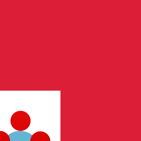
نحن نستخدم متوسط سعر الصرف في حسابات محوِّل العملات الخاص بنا. وهذا للعلم فقط، ولن تُعامل وفقًا لهذا السعر عند إرسال الأموال،