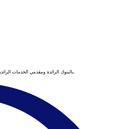
عندما تقارن Xe بالبنوك الرائدة ومقدمي الخدمات الرائدين، يتضح لك الفرق. تعني الأسعار التي تتفوق على أسعار البنوك وعدم وجود رسوم خفية قيمة أكبر على كل عملية تحويل.