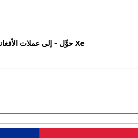
1 AFN إلى BMD | حوِّل - إلى عملات الأفغاني الأفغانستاني | إكس إي Xe