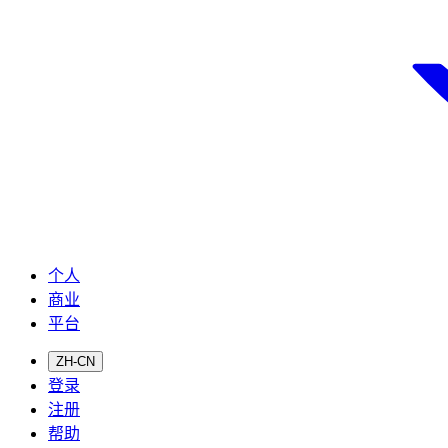
个人
商业
平台
ZH-CN
登录
注册
帮助