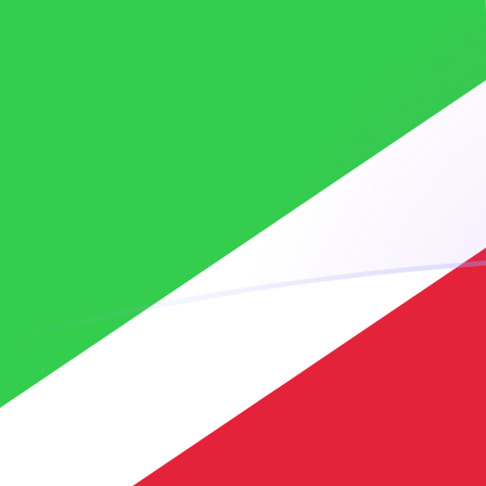
您知道可以通过 Xe 向国外汇款吗？
立即注册
MRO BIF 今日汇率
將 毛里塔尼亚乌吉亚 转换为 布隆迪法郎
Rate information of MRO/BIF
currency pair
毛里塔尼亚乌吉亚
MRO
布隆迪法郎
BIF
1
MRO
7.4274
BIF
5
MRO
37.137
BIF
10
MRO
74.274
BIF
25
MRO
185.685
BIF
50
MRO
371.37
BIF