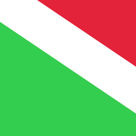
到
到
FBu
BIF
-
布隆迪法郎
1.00
MRO
=
7.42
739935
BIF
中间市场汇率于 UTC 16:41
立即咨询货币专家。
我们可以提供比竞争对手更优惠的汇率。
预约通话
我仅的仅仅器会使用中期市仅仅率。仅仅供参考。您仅款仅