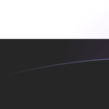
立即注册
CVE EGP 今日汇率
將 佛得角埃斯库多 转换为 埃及镑
Rate information of CVE/EGP
currency pair
佛得角埃斯库多
CVE
埃及镑
EGP
1
CVE
0.521209
EGP
5
CVE
2.60604
EGP
10
CVE
5.21209
EGP
25
CVE
13.0302
EGP
50
CVE
26.0604
EGP
100
CVE
52.1209
EGP
500
CVE
260.604
EGP