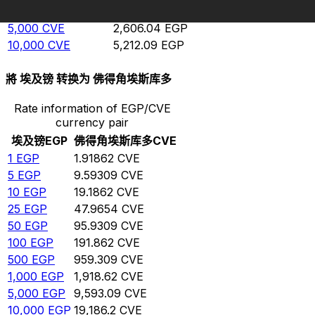
1,000
CVE
521.209
EGP
5,000
CVE
2,606.04
EGP
10,000
CVE
5,212.09
EGP
將 埃及镑 转换为 佛得角埃斯库多
Rate information of EGP/CVE
currency pair
埃及镑
EGP
佛得角埃斯库多
CVE
1
EGP
1.91862
CVE
5
EGP
9.59309
CVE
10
EGP
19.1862
CVE
25
EGP
47.9654
CVE
50
EGP
95.9309
CVE
100
EGP
191.862
CVE
500
EGP
959.309
CVE
1,000
EGP
1,918.62
CVE
5,000
EGP
9,593.09
CVE
10,000
EGP
19,186.2
CVE