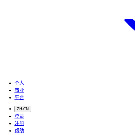
个人
商业
平台
ZH-CN
登录
注册
帮助