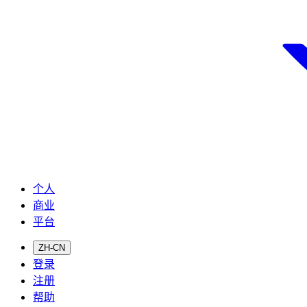
个人
商业
平台
ZH-CN
登录
注册
帮助