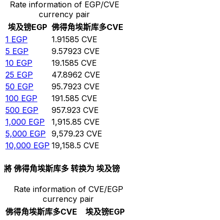
Rate information of EGP/CVE
currency pair
埃及镑
EGP
佛得角埃斯库多
CVE
1
EGP
1.91585
CVE
5
EGP
9.57923
CVE
10
EGP
19.1585
CVE
25
EGP
47.8962
CVE
50
EGP
95.7923
CVE
100
EGP
191.585
CVE
500
EGP
957.923
CVE
1,000
EGP
1,915.85
CVE
5,000
EGP
9,579.23
CVE
10,000
EGP
19,158.5
CVE
將 佛得角埃斯库多 转换为 埃及镑
Rate information of CVE/EGP
currency pair
佛得角埃斯库多
CVE
埃及镑
EGP