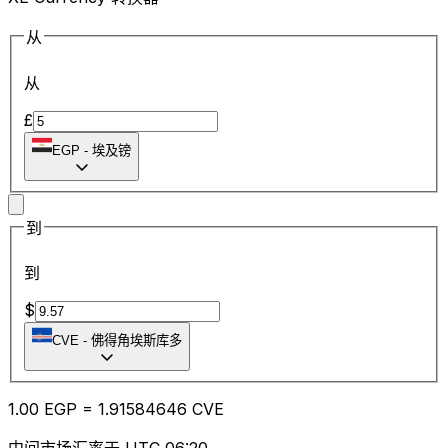
从
从
£
EGP
-
埃及镑
到
到
$
CVE
-
佛得角埃斯库多
1.00
EGP
=
1.91
584646
CVE