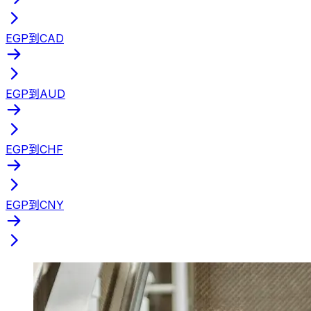
EGP到CAD
EGP到AUD
EGP到CHF
EGP到CNY