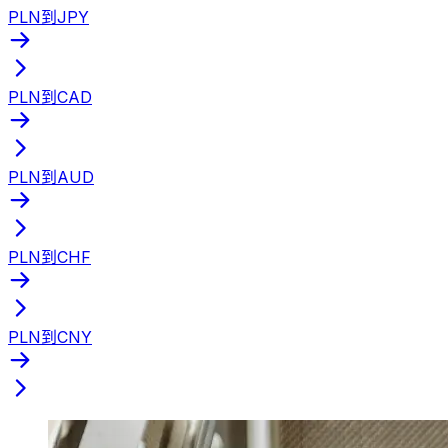
PLN到JPY
PLN到CAD
PLN到AUD
PLN到CHF
PLN到CNY