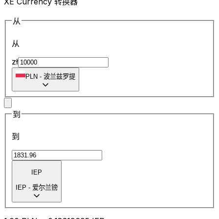
XE Currency 转换器
从
从
zł
PLN
-
波兰兹罗提
到
到
IEP
IEP
-
爱尔兰镑