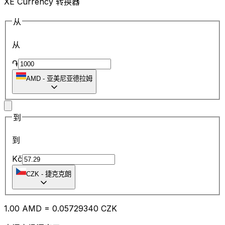
XE Currency 转换器
从
从
֏
AMD
-
亚美尼亚德拉姆
到
到
Kč
CZK
-
捷克克朗
1.00
AMD
=
0.05
729340
CZK