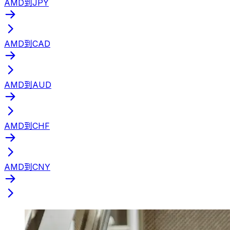
AMD到JPY
AMD到CAD
AMD到AUD
AMD到CHF
AMD到CNY