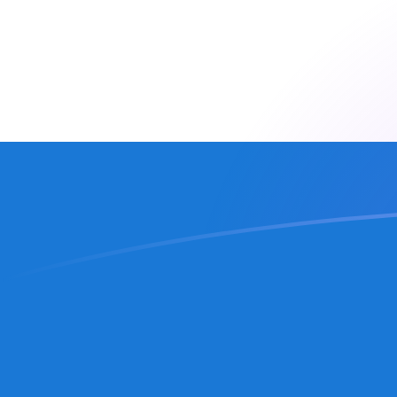
立即注册
CZK NIO 今日汇率
將 捷克克朗 转换为 尼加拉瓜科多巴
Rate information of CZK/NIO
currency pair
捷克克朗
CZK
尼加拉瓜科多巴
NIO
1
CZK
1.75027
NIO
5
CZK
8.75136
NIO
10
CZK
17.5027
NIO
25
CZK
43.7568
NIO
50
CZK
87.5136
NIO
100
CZK
175.027
NIO
500
CZK
875.136
NIO