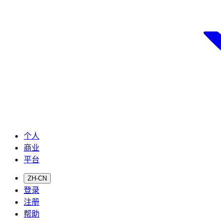
个人
商业
平台
ZH-CN
登录
注册
帮助