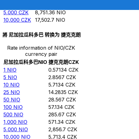
1,000
CZK
1,750.27
NIO
5,000
CZK
8,751.36
NIO
10,000
CZK
17,502.7
NIO
將 尼加拉瓜科多巴 转换为 捷克克朗
Rate information of NIO/CZK
currency pair
尼加拉瓜科多巴
NIO
捷克克朗
CZK
1
NIO
0.57134
CZK
5
NIO
2.8567
CZK
10
NIO
5.7134
CZK
25
NIO
14.2835
CZK
50
NIO
28.567
CZK
100
NIO
57.134
CZK
500
NIO
285.67
CZK
1,000
NIO
571.34
CZK
5,000
NIO
2,856.7
CZK
10,000
NIO
5,713.4
CZK