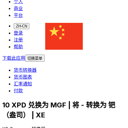
个人
商业
平台
ZH-CN
登录
注册
帮助
下载此应用
切换菜单
货币转换器
货币图表
汇率通知
付款
10 XPD 兑换为 MGF | 将 - 转换为 钯
（盎司） | XE