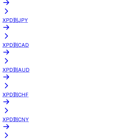
XPD到JPY
XPD到CAD
XPD到AUD
XPD到CHF
XPD到CNY