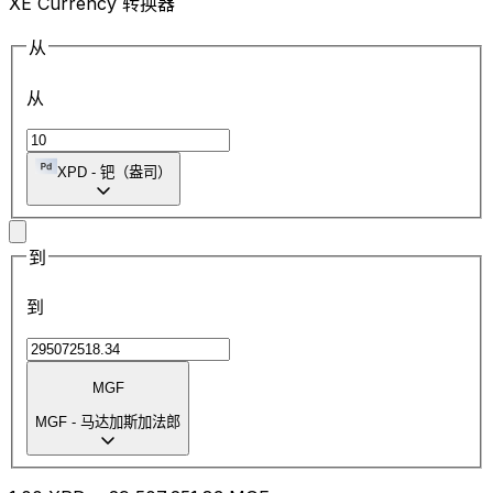
XE Currency 转换器
从
从
XPD
-
钯（盎司）
到
到
MGF
MGF
-
马达加斯加法郎