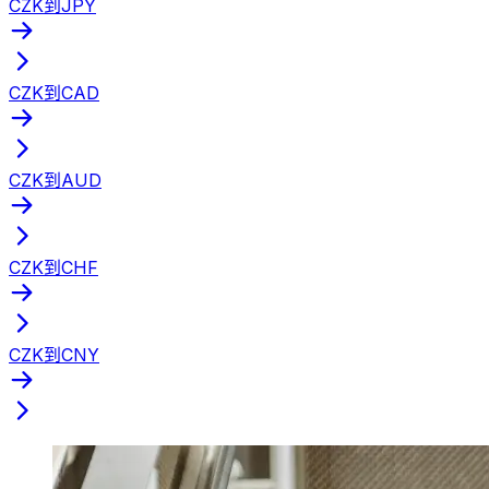
CZK到JPY
CZK到CAD
CZK到AUD
CZK到CHF
CZK到CNY