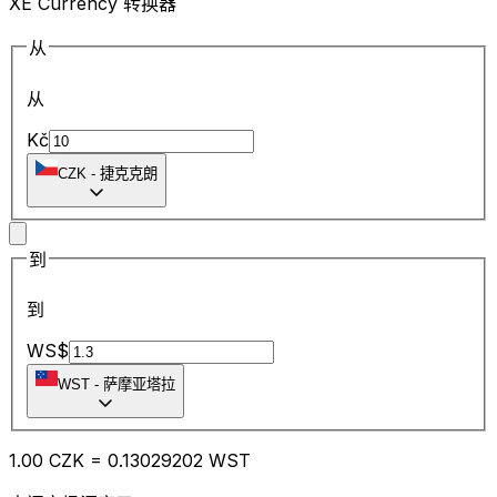
XE Currency 转换器
从
从
Kč
CZK
-
捷克克朗
到
到
WS$
WST
-
萨摩亚塔拉
1.00
CZK
=
0.13
029202
WST