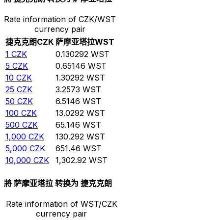
Rate information of CZK/WST
currency pair
捷克克朗
CZK
萨摩亚塔拉
WST
1
CZK
0.130292
WST
5
CZK
0.65146
WST
10
CZK
1.30292
WST
25
CZK
3.2573
WST
50
CZK
6.5146
WST
100
CZK
13.0292
WST
500
CZK
65.146
WST
1,000
CZK
130.292
WST
5,000
CZK
651.46
WST
10,000
CZK
1,302.92
WST
將 萨摩亚塔拉 转换为 捷克克朗
Rate information of WST/CZK
currency pair