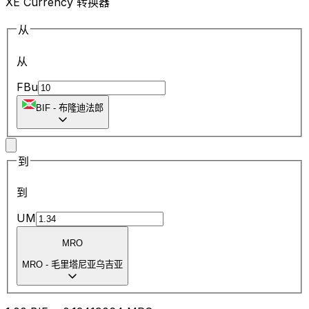
XE Currency 转换器
从
从
FBu
BIF
-
布隆迪法郎
到
到
UM
MRO
MRO
-
毛里塔尼亚乌吉亚