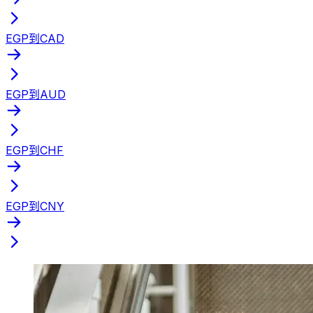
EGP到CAD
EGP到AUD
EGP到CHF
EGP到CNY