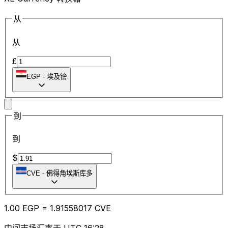
从
从
£
EGP
-
埃及镑
到
到
$
CVE
-
佛得角埃斯库多
1.00
EGP
=
1.91
558017
CVE