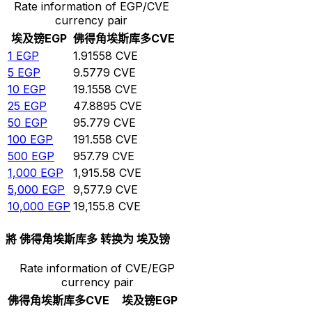
Rate information of EGP/CVE
currency pair
埃及镑
EGP
佛得角埃斯库多
CVE
1
EGP
1.91558
CVE
5
EGP
9.5779
CVE
10
EGP
19.1558
CVE
25
EGP
47.8895
CVE
50
EGP
95.779
CVE
100
EGP
191.558
CVE
500
EGP
957.79
CVE
1,000
EGP
1,915.58
CVE
5,000
EGP
9,577.9
CVE
10,000
EGP
19,155.8
CVE
將 佛得角埃斯库多 转换为 埃及镑
Rate information of CVE/EGP
currency pair
佛得角埃斯库多
CVE
埃及镑
EGP