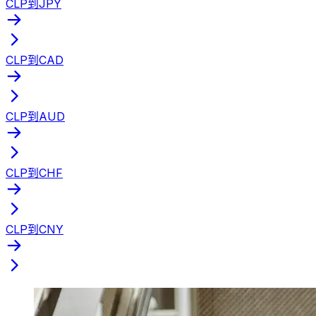
CLP到JPY
CLP到CAD
CLP到AUD
CLP到CHF
CLP到CNY