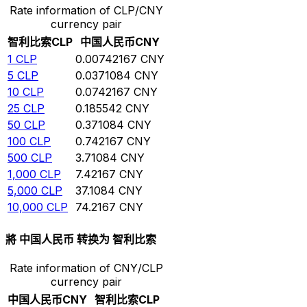
Rate information of CLP/CNY
currency pair
智利比索
CLP
中国人民币
CNY
1
CLP
0.00742167
CNY
5
CLP
0.0371084
CNY
10
CLP
0.0742167
CNY
25
CLP
0.185542
CNY
50
CLP
0.371084
CNY
100
CLP
0.742167
CNY
500
CLP
3.71084
CNY
1,000
CLP
7.42167
CNY
5,000
CLP
37.1084
CNY
10,000
CLP
74.2167
CNY
將 中国人民币 转换为 智利比索
Rate information of CNY/CLP
currency pair
中国人民币
CNY
智利比索
CLP