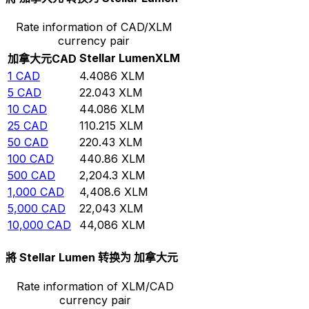
Rate information of CAD/XLM
currency pair
Stellar Lumen
XLM
加拿大元
CAD
1
CAD
4.4086
XLM
5
CAD
22.043
XLM
10
CAD
44.086
XLM
25
CAD
110.215
XLM
50
CAD
220.43
XLM
100
CAD
440.86
XLM
500
CAD
2,204.3
XLM
1,000
CAD
4,408.6
XLM
5,000
CAD
22,043
XLM
10,000
CAD
44,086
XLM
將 Stellar Lumen 转换为 加拿大元
Rate information of XLM/CAD
currency pair