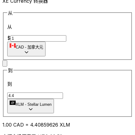
XE Currency 转换器
从
从
$
CAD
-
加拿大元
到
到
XLM
-
Stellar Lumen
1.00
CAD
=
4.40
859626
XLM