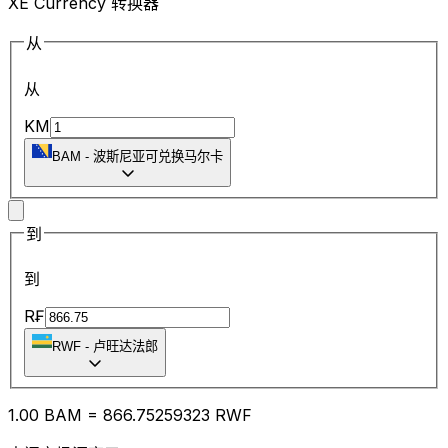
XE Currency 转换器
从
从
KM
BAM
-
波斯尼亚可兑换马尔卡
到
到
R₣
RWF
-
卢旺达法郎
1.00
BAM
=
866.75
259323
RWF