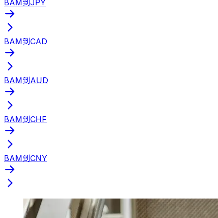
BAM到JPY
BAM到CAD
BAM到AUD
BAM到CHF
BAM到CNY