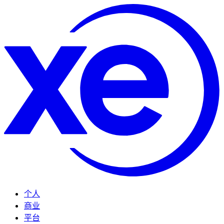
个人
商业
平台