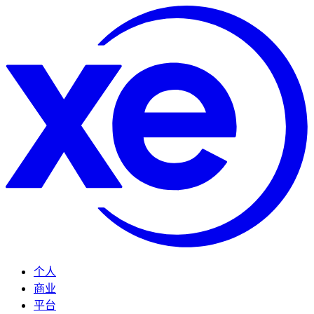
个人
商业
平台