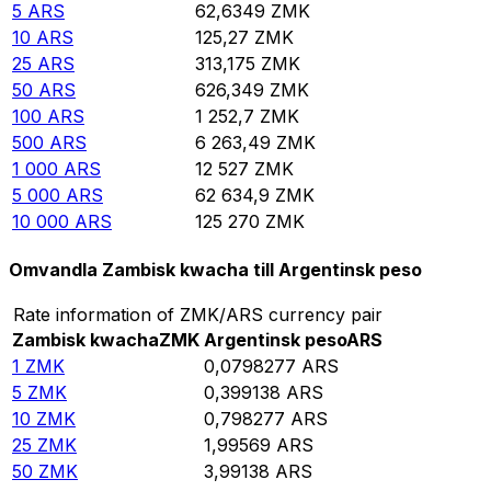
5
ARS
62,6349
ZMK
10
ARS
125,27
ZMK
25
ARS
313,175
ZMK
50
ARS
626,349
ZMK
100
ARS
1 252,7
ZMK
500
ARS
6 263,49
ZMK
1 000
ARS
12 527
ZMK
5 000
ARS
62 634,9
ZMK
10 000
ARS
125 270
ZMK
Omvandla Zambisk kwacha till Argentinsk peso
Rate information of ZMK/ARS currency pair
Zambisk kwacha
ZMK
Argentinsk peso
ARS
1
ZMK
0,0798277
ARS
5
ZMK
0,399138
ARS
10
ZMK
0,798277
ARS
25
ZMK
1,99569
ARS
50
ZMK
3,99138
ARS