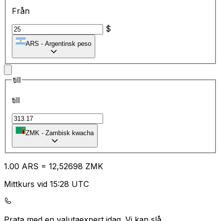
Från
$
ARS
-
Argentinsk peso
till
till
ZMK
-
Zambisk kwacha
1.00
ARS
=
12
,52698
ZMK
Mittkurs vid 15:28 UTC
Prata med en valutaexpert idag.
Vi kan slå