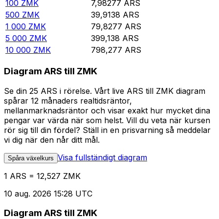
100
ZMK
7,98277
ARS
500
ZMK
39,9138
ARS
1 000
ZMK
79,8277
ARS
5 000
ZMK
399,138
ARS
10 000
ZMK
798,277
ARS
Diagram ARS till ZMK
Se din 25 ARS i rörelse. Vårt live ARS till ZMK diagram
spårar 12 månaders realtidsräntor,
mellanmarknadsräntor och visar exakt hur mycket dina
pengar var värda när som helst. Vill du veta när kursen
rör sig till din fördel? Ställ in en prisvarning så meddelar
vi dig när den når ditt mål.
Visa fullständigt diagram
Spåra växelkurs
1 ARS = 12,527 ZMK
10 aug. 2026 15:28 UTC
Diagram ARS till ZMK