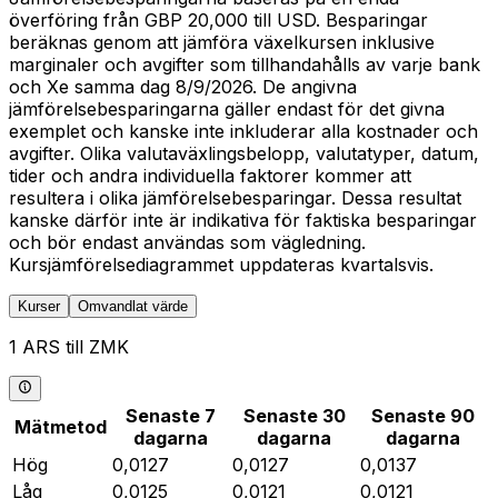
överföring från GBP 20,000 till USD. Besparingar
beräknas genom att jämföra växelkursen inklusive
marginaler och avgifter som tillhandahålls av varje bank
och Xe samma dag 8/9/2026. De angivna
jämförelsebesparingarna gäller endast för det givna
exemplet och kanske inte inkluderar alla kostnader och
avgifter. Olika valutaväxlingsbelopp, valutatyper, datum,
tider och andra individuella faktorer kommer att
resultera i olika jämförelsebesparingar. Dessa resultat
kanske därför inte är indikativa för faktiska besparingar
och bör endast användas som vägledning.
Kursjämförelsediagrammet uppdateras kvartalsvis.
Kurser
Omvandlat värde
1 ARS till ZMK
Senaste 7
Senaste 30
Senaste 90
Mätmetod
dagarna
dagarna
dagarna
Hög
0,0127
0,0127
0,0137
Låg
0,0125
0,0121
0,0121