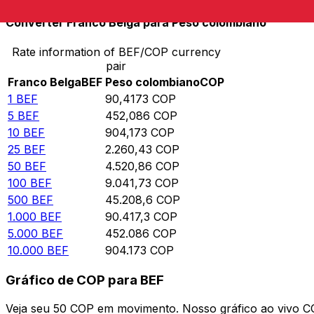
Converter Franco Belga para Peso colombiano
Rate information of BEF/COP currency
pair
Franco Belga
BEF
Peso colombiano
COP
1
BEF
90,4173
COP
5
BEF
452,086
COP
10
BEF
904,173
COP
25
BEF
2.260,43
COP
50
BEF
4.520,86
COP
100
BEF
9.041,73
COP
500
BEF
45.208,6
COP
1.000
BEF
90.417,3
COP
5.000
BEF
452.086
COP
10.000
BEF
904.173
COP
Gráfico de COP para BEF
Veja seu 50 COP em movimento. Nosso gráfico ao vivo 