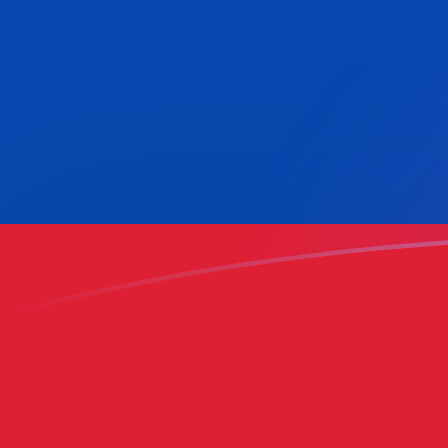
Taxas de câmbio de COP para BEF ho
Converter Peso colombiano para Franco Belga
Rate information of COP/BEF currency
pair
Peso colombiano
COP
Franco Belga
BEF
1
COP
0,0110598
BEF
5
COP
0,0552992
BEF
10
COP
0,110598
BEF
25
COP
0,276496
BEF
50
COP
0,552992
BEF
100
COP
1,10598
BEF
500
COP
5,52992
BEF
1.000
COP
11,0598
BEF
5.000
COP
55,2992
BEF
10.000
COP
110,598
BEF