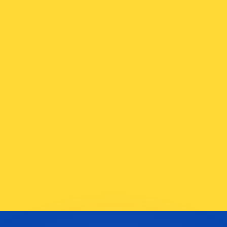
ar taxas concorrentes.
so é apenas para fins informativos. Você não pagará essa
r com a Xe?