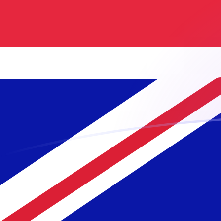
Taxas de câmbio de AFN para GBP ho
Converter Afegane afegão para Libra esterlina
Rate information of AFN/GBP currency
pair
Afegane afegão
AFN
Libra esterlina
GBP
1
AFN
0,011261
GBP
5
AFN
0,056305
GBP
10
AFN
0,11261
GBP
25
AFN
0,281525
GBP
50
AFN
0,56305
GBP
100
AFN
1,1261
GBP
500
AFN
5,6305
GBP
1.000
AFN
11,261
GBP
5.000
AFN
56,305
GBP
10.000
AFN
112,61
GBP
Converter Libra esterlina para Afegane afegão