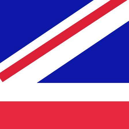
 taxa ao enviar dinheiro.
Consulte as taxas de envio.