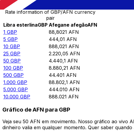
Rate information of GBP/AFN currency
pair
Libra esterlina
GBP
Afegane afegão
AFN
1
GBP
88,8021
AFN
5
GBP
444,01
AFN
10
GBP
888,021
AFN
25
GBP
2.220,05
AFN
50
GBP
4.440,1
AFN
100
GBP
8.880,21
AFN
500
GBP
44.401
AFN
1.000
GBP
88.802,1
AFN
5.000
GBP
444.010
AFN
10.000
GBP
888.021
AFN
Gráfico de AFN para GBP
Veja seu 50 AFN em movimento. Nosso gráfico ao vivo 
dinheiro valia em qualquer momento. Quer saber quando a