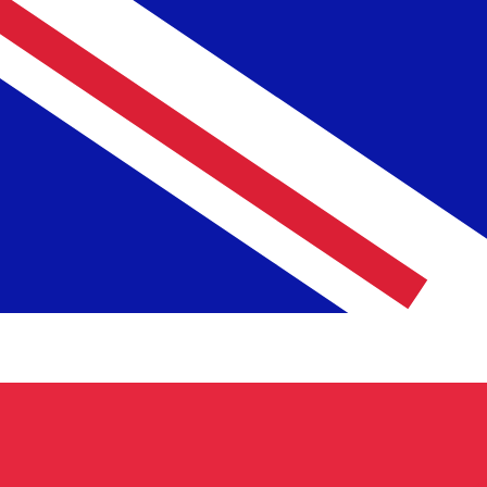
£
GBP
-
Libra esterlina
1.00
AFN
=
0,
011260
GBP
Taxa de mercado médio às 09:15 UTC
Fale hoje com um especialista em câmbio.
Podemos super
Agendar chamada
Usamos a taxa de mercado médio no nosso Conversor. Is
Você sabia que é possível enviar dinheiro para o exterio
Inscreva-se hoje