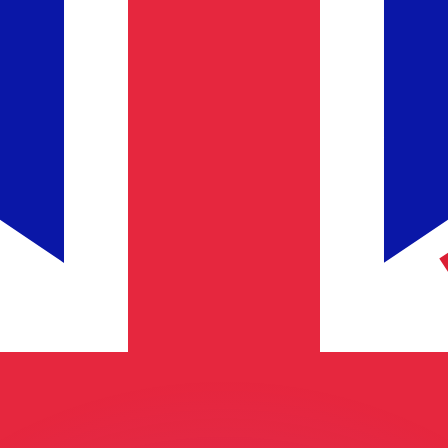
ar taxas concorrentes.
so é apenas para fins informativos. Você não pagará essa
r com a Xe?