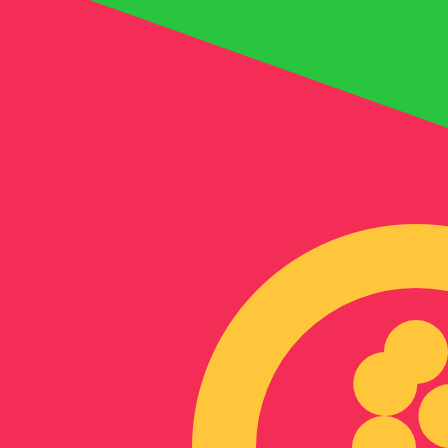
Nfk
ERN
-
Nakfa eritreana
1.00
AFN
=
0,
228243
ERN
Taxa de mercado médio às 07:27 UTC
Fale hoje com um especialista em câmbio.
Podemos super
Agendar chamada
Usamos a taxa de mercado médio no nosso Conversor. Is
Você sabia que é possível enviar dinheiro para o exterio
Inscreva-se hoje