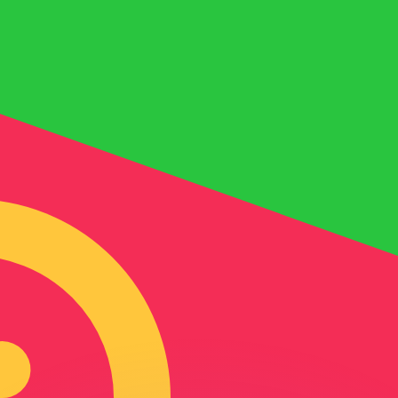
ar taxas concorrentes.
so é apenas para fins informativos. Você não pagará essa
r com a Xe?