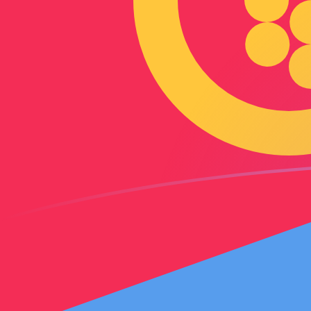
Taxas de câmbio de AFN para ERN ho
Converter Afegane afegão para Nakfa eritreana
Rate information of AFN/ERN currency
pair
Afegane afegão
AFN
Nakfa eritreana
ERN
1
AFN
0,228244
ERN
5
AFN
1,14122
ERN
10
AFN
2,28244
ERN
25
AFN
5,7061
ERN
50
AFN
11,4122
ERN
100
AFN
22,8244
ERN
500
AFN
114,122
ERN
1.000
AFN
228,244
ERN
5.000
AFN
1.141,22
ERN
10.000
AFN
2.282,44
ERN
Converter Nakfa eritreana para Afegane afegão