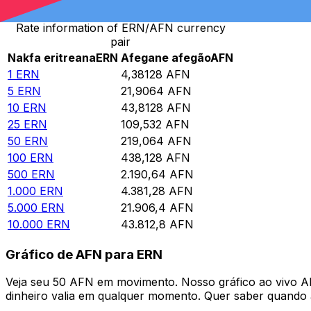
Rate information of ERN/AFN currency
pair
Nakfa eritreana
ERN
Afegane afegão
AFN
1
ERN
4,38128
AFN
5
ERN
21,9064
AFN
10
ERN
43,8128
AFN
25
ERN
109,532
AFN
50
ERN
219,064
AFN
100
ERN
438,128
AFN
500
ERN
2.190,64
AFN
1.000
ERN
4.381,28
AFN
5.000
ERN
21.906,4
AFN
10.000
ERN
43.812,8
AFN
Gráfico de AFN para ERN
Veja seu 50 AFN em movimento. Nosso gráfico ao vivo 
dinheiro valia em qualquer momento. Quer saber quando a