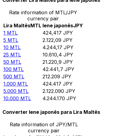
Converter Lira Maltês para Iene japonês
Rate information of MTL/JPY
currency pair
Lira Maltês
MTL
Iene japonês
JPY
1
MTL
424,417
JPY
5
MTL
2.122,09
JPY
10
MTL
4.244,17
JPY
25
MTL
10.610,4
JPY
50
MTL
21.220,9
JPY
100
MTL
42.441,7
JPY
500
MTL
212.209
JPY
1.000
MTL
424.417
JPY
5.000
MTL
2.122.090
JPY
10.000
MTL
4.244.170
JPY
Converter Iene japonês para Lira Maltês
Rate information of JPY/MTL
currency pair