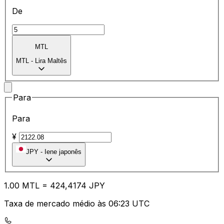
De
MTL
MTL
-
Lira Maltês
Para
Para
¥
JPY
-
Iene japonês
1.00
MTL
=
42
4,4174
JPY
Taxa de mercado médio às 06:23 UTC