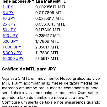
Iene japonês
JPY
Lira Maltês
MTL
1
JPY
0,00235617
MTL
5
JPY
0,0117809
MTL
10
JPY
0,0235617
MTL
25
JPY
0,0589043
MTL
50
JPY
0,117809
MTL
100
JPY
0,235617
MTL
500
JPY
1,17809
MTL
1.000
JPY
2,35617
MTL
5.000
JPY
11,7809
MTL
10.000
JPY
23,5617
MTL
Gráfico de MTL para JPY
Veja seu 5 MTL em movimento. Nosso gráfico ao vivo
MTL a JPY acompanha 12 meses de taxas médias de
mercado em tempo real e mostra exatamente quanto
seu dinheiro valia em qualquer momento. Quer saber
quando a taxa de câmbio se move a seu favor?
Configure um alerta de taxa e nós avisaremos quando