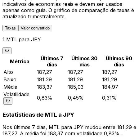
indicativos de economias reais e devem ser usados
apenas como guia. O gráfico de comparação de taxas é
atualizado trimestralmente.
Taxas
Valor convertido
1 MTL para JPY
Últimos 7
Últimos 30
Últimos 90
Métrica
dias
dias
dias
Alto
187,27
187,27
187,27
Baixo
181,29
181,29
181,29
Média
183,37
185,03
184,97
Volatilidade
0,83%
0,45%
0,31%
Estatísticas de MTL a JPY
Nos últimos 7 dias, MTL para JPY mudou entre 181,29 e
187,27. A média foi 183,37 com volatilidade 0,83% .