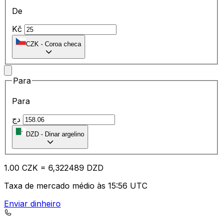
De
Kč
CZK
-
Coroa checa
Para
Para
دج
DZD
-
Dinar argelino
1.00
CZK
=
6,
322489
DZD
Taxa de mercado médio às 15:56 UTC
Enviar dinheiro