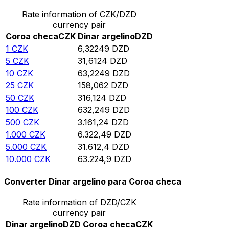
Rate information of CZK/DZD
currency pair
Coroa checa
CZK
Dinar argelino
DZD
1
CZK
6,32249
DZD
5
CZK
31,6124
DZD
10
CZK
63,2249
DZD
25
CZK
158,062
DZD
50
CZK
316,124
DZD
100
CZK
632,249
DZD
500
CZK
3.161,24
DZD
1.000
CZK
6.322,49
DZD
5.000
CZK
31.612,4
DZD
10.000
CZK
63.224,9
DZD
Converter Dinar argelino para Coroa checa
Rate information of DZD/CZK
currency pair
Dinar argelino
DZD
Coroa checa
CZK