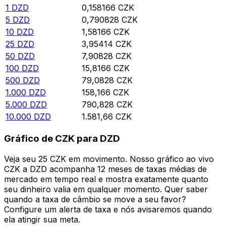
1
DZD
0,158166
CZK
5
DZD
0,790828
CZK
10
DZD
1,58166
CZK
25
DZD
3,95414
CZK
50
DZD
7,90828
CZK
100
DZD
15,8166
CZK
500
DZD
79,0828
CZK
1.000
DZD
158,166
CZK
5.000
DZD
790,828
CZK
10.000
DZD
1.581,66
CZK
Gráfico de CZK para DZD
Veja seu 25 CZK em movimento. Nosso gráfico ao vivo
CZK a DZD acompanha 12 meses de taxas médias de
mercado em tempo real e mostra exatamente quanto
seu dinheiro valia em qualquer momento. Quer saber
quando a taxa de câmbio se move a seu favor?
Configure um alerta de taxa e nós avisaremos quando
ela atingir sua meta.