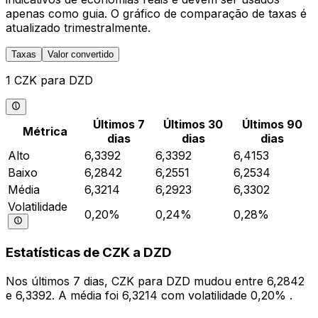
apenas como guia. O gráfico de comparação de taxas é
atualizado trimestralmente.
Taxas
Valor convertido
1 CZK para DZD
Últimos 7
Últimos 30
Últimos 90
Métrica
dias
dias
dias
Alto
6,3392
6,3392
6,4153
Baixo
6,2842
6,2551
6,2534
Média
6,3214
6,2923
6,3302
Volatilidade
0,20%
0,24%
0,28%
Estatísticas de CZK a DZD
Nos últimos 7 dias, CZK para DZD mudou entre 6,2842
e 6,3392. A média foi 6,3214 com volatilidade 0,20% .