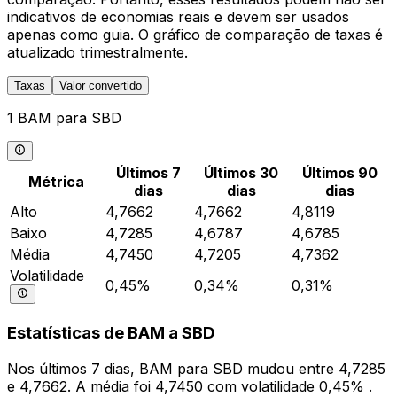
indicativos de economias reais e devem ser usados
apenas como guia. O gráfico de comparação de taxas é
atualizado trimestralmente.
Taxas
Valor convertido
1 BAM para SBD
Últimos 7
Últimos 30
Últimos 90
Métrica
dias
dias
dias
Alto
4,7662
4,7662
4,8119
Baixo
4,7285
4,6787
4,6785
Média
4,7450
4,7205
4,7362
Volatilidade
0,45%
0,34%
0,31%
Estatísticas de BAM a SBD
Nos últimos 7 dias, BAM para SBD mudou entre 4,7285
e 4,7662. A média foi 4,7450 com volatilidade 0,45% .