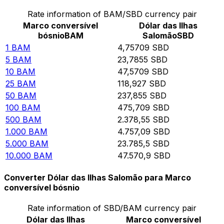
Rate information of BAM/SBD currency pair
Marco conversível
Dólar das Ilhas
bósnio
BAM
Salomão
SBD
1
BAM
4,75709
SBD
5
BAM
23,7855
SBD
10
BAM
47,5709
SBD
25
BAM
118,927
SBD
50
BAM
237,855
SBD
100
BAM
475,709
SBD
500
BAM
2.378,55
SBD
1.000
BAM
4.757,09
SBD
5.000
BAM
23.785,5
SBD
10.000
BAM
47.570,9
SBD
Converter Dólar das Ilhas Salomão para Marco
conversível bósnio
Rate information of SBD/BAM currency pair
Dólar das Ilhas
Marco conversível