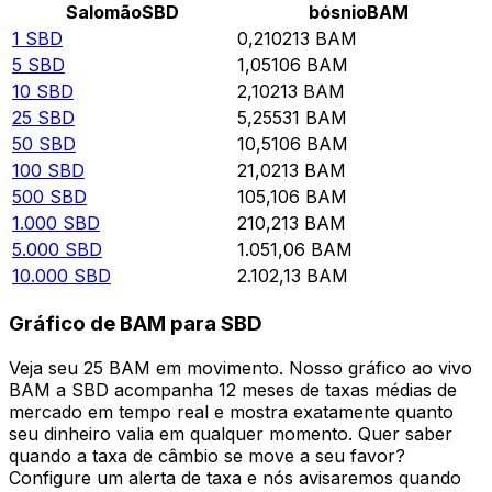
Salomão
SBD
bósnio
BAM
1
SBD
0,210213
BAM
5
SBD
1,05106
BAM
10
SBD
2,10213
BAM
25
SBD
5,25531
BAM
50
SBD
10,5106
BAM
100
SBD
21,0213
BAM
500
SBD
105,106
BAM
1.000
SBD
210,213
BAM
5.000
SBD
1.051,06
BAM
10.000
SBD
2.102,13
BAM
Gráfico de BAM para SBD
Veja seu 25 BAM em movimento. Nosso gráfico ao vivo
BAM a SBD acompanha 12 meses de taxas médias de
mercado em tempo real e mostra exatamente quanto
seu dinheiro valia em qualquer momento. Quer saber
quando a taxa de câmbio se move a seu favor?
Configure um alerta de taxa e nós avisaremos quando