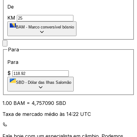
De
KM
BAM
-
Marco conversível bósnio
Para
Para
$
SBD
-
Dólar das Ilhas Salomão
1.00
BAM
=
4,
757090
SBD
Taxa de mercado médio às 14:22 UTC
Fale hoje com um especialista em câmbio.
Podemos